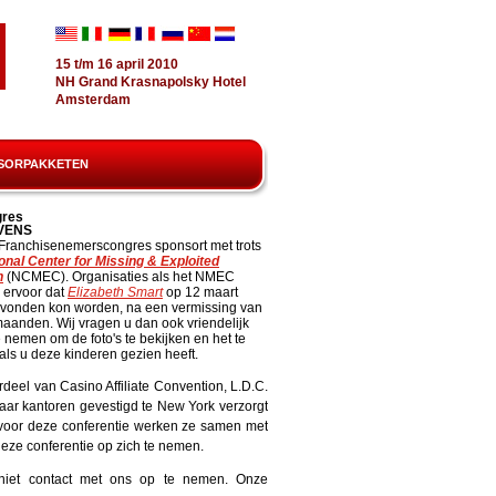
15 t/m 16 april 2010
NH Grand Krasnapolsky Hotel
Amsterdam
SORPAKKETEN
gres
EVENS
Franchisenemerscongres sponsort met trots
onal Center for Missing & Exploited
n
(NCMEC). Organisaties als het NMEC
 ervoor dat
Elizabeth Smart
op 12 maart
vonden kon worden, na een vermissing van
aanden. Wij vragen u dan ook vriendelijk
te nemen om de foto's te bekijken en het te
ls u deze kinderen gezien heeft.
el van Casino Affiliate Convention, L.D.C.
haar kantoren gevestigd te New York verzorgt
 voor deze conferentie werken ze samen met
 deze conferentie op zich te nemen.
niet contact met ons op te nemen. Onze