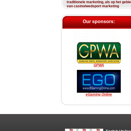
traditionele marketing, als op het gebi
van casino/wedsport marketing
Our sponsors:
GPWA
eGaming Online