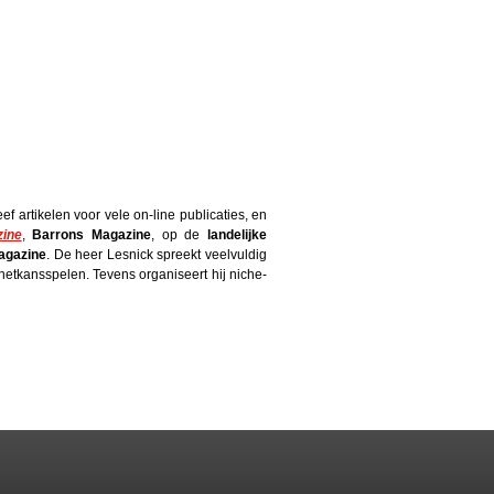
ef artikelen voor vele on-line publicaties, en
ine
,
Barrons Magazine
, op de
landelijke
agazine
. De heer Lesnick spreekt veelvuldig
tkansspelen. Tevens organiseert hij niche-