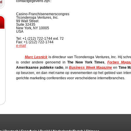
contactgegevens zijn::
ed
Casino-Franchisenemerscongres
Ticonderoga Ventures, Inc.
99 Wall Street
Suite 32435
New York, NY 10005
USA
Tel: +1 (212) 722-1744 ext. 72
Fax: +1 (212) 722-1744
e-mail
Marc Lesnick
is directeur van Ticonderoga Ventures, Inc. Hij schre
is onder andere genoemd in
The New York Times
,
Forbes Magaz
Amerikaanse publieke radio
, in
Business Week Magazine
en
Time M
op beurzen, en dan met name op evenementen op het gebied van interne
gerichte marketing conferenties voor verscheidene internetbranches.