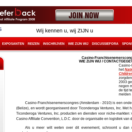
S
Wij kennen u, wij ZIJN u
EXPOSANTEN
REIZEN
INSCHRIJVEN
WIE ZIJN WIJ
DISCUSSIEFORA
SPON
Casino-Franchisenemerscon
WIE ZIJN WIJ / CONTACTGEG
Casino-
het
Nati
Childre
zorgden
2003 ge
negen m
de tijd 
melden a
Casino-Franchisenemerscongres (Amsterdam - 2010) is een onderde
(Belize), en wordt georganiseerd door Ticonderoga Ventures, Inc. Met 
Ticonderoga Ventures, Inc. producten en diensten voor niche-markten:
Casino Affiliate Convention, L.D.C. door de organisatie en logistiek van
Als u meer wilt weten over dit evenement, schroomt u dan 