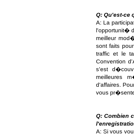
Q: Qu'est-ce 
A: La particip
l'opportunit� 
meilleur mod�
sont faits po
traffic et le
Convention d'A
s'est d�couv
meilleures m
d'affaires. Po
vous pr�sente
Q: Combien ce
l'enregistratio
A: Si vous vo