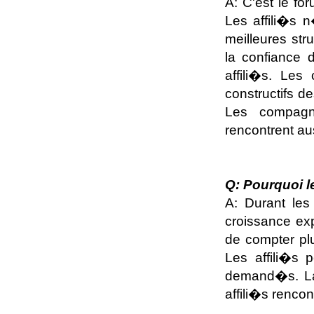
A: C'est le for
Les affili�s n
meilleures str
la confiance d
affili�s. Les
constructifs d
Les compagn
rencontrent au
Q: Pourquoi le
A: Durant les
croissance exp
de compter plu
Les affili�s 
demand�s. La 
affili�s rencon