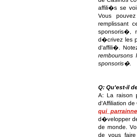
affili�s se vo
Vous pouvez
remplissant 
sponsoris�, 
d�crivez les 
d'affili�. Not
remboursons l
sponsoris�.
Q: Qu'est-il 
A: La raison 
d'Affiliation 
qui parrainn
d�velopper des
de monde. Vou
de vous faire 