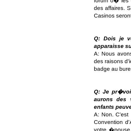
forum o� les d
des affaires. 
Casinos seron
Q: Dois je 
apparaisse s
A: Nous avon
des raisons d'
badge au bure
Q: Je pr�voi
aurons des 
enfants peuv
A: Non. C'est
Convention d'A
votre �pouse,