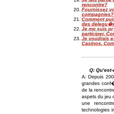
rencontre?
Fournissez v
compagnies?
Comment puis 
des delegu�s
Je me suis pr
participer. C
Je voudrais e
Casinos. Co
Q: Qu'est-
A: Depuis 2003
grandes conf�r
de la rencontr
aspets du jeu o
une rencont
technologies i