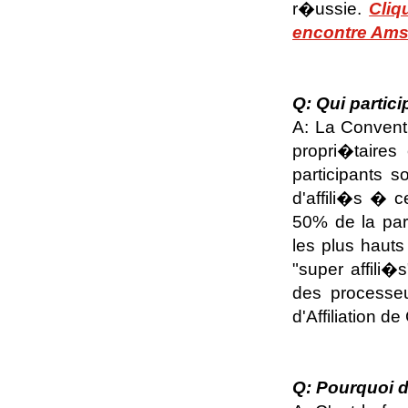
r�ussie.
Cliq
encontre Am
Q: Qui partic
A: La Conventi
propri�taires
participants s
d'affili�s � 
50% de la part
les plus hauts
"super affili�
des processe
d'Affiliation d
Q: Pourquoi de