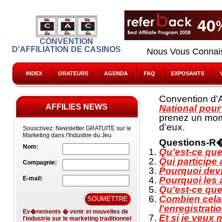
CONVENTION
D'AFFILIATION DE CASINOS
Nous Vous Conna
INDEX
ORATEURS
AGENDA
FAQ
EXPOSANTS
Convention d'Af
AFFILIES NEWS
National pour
prenez un mome
d'eux.
Souscrivez:
Newsletter GRATUITE sur le
Marketing dans l'Industrie du Jeu
Questions-R
Nom:
Qu'est-ce que
Qui participe
Compagnie:
Pourquoi devra
E-mail:
Pourquoi les 
Qu'est-ce qu
Combien cela 
l'enregistratio
Ev�nements � venir et nouvelles de
Et si je veux
l'industrie sur le marketing traditionnel