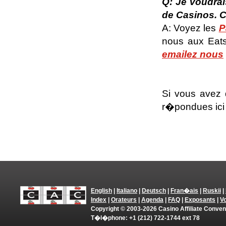
Q: Je voudrai
de Casinos.
A: Voyez les
P
nous aux Eats
emailez nous
Si vous avez d
r�pondues ici
English
|
Italiano
|
Deutsch
|
Fran�ais
|
Ruskii
|
Index
|
Orateurs
|
Agenda
|
FAQ
|
Exposants
|
V
Copyright © 2003-2026 Casino Affiliate Conve
T�l�phone: +1 (212) 722-1744 ext 78