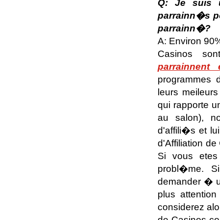
Q: Je suis u
parrainn�s po
parrainn�?
A: Environ 90% 
Casinos so
parrainnent 
programmes d'
leurs meileur
qui rapporte u
au salon), n
d'affili�s et l
d'Affiliation 
Si vous etes
probl�me. S
demander � un
plus attenti
considerez alor
de Casinos co