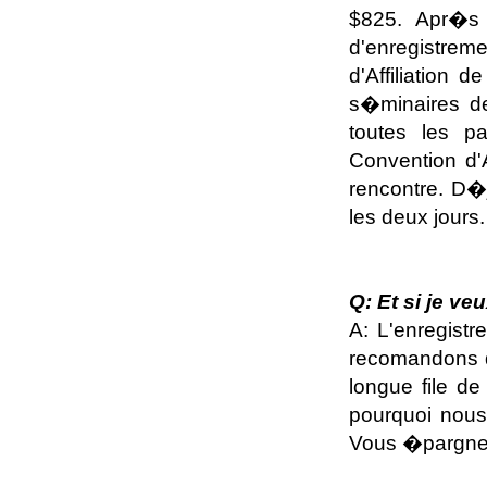
$825. Apr�s
d'enregistrem
d'Affiliation
s�minaires de
toutes les pa
Convention d'A
rencontre. D�
les deux jours.
Q: Et si je v
A: L'enregist
recomandons q
longue file d
pourquoi nou
Vous �pargnez 