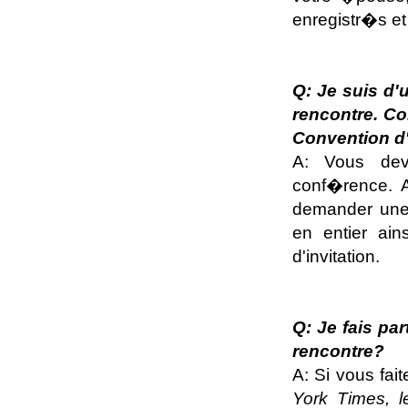
enregistr�s et
Q: Je suis d'
rencontre. Com
Convention d'
A: Vous de
conf�rence. 
demander une l
en entier ain
d'invitation.
Q: Je fais pa
rencontre?
A: Si vous fa
York Times, l