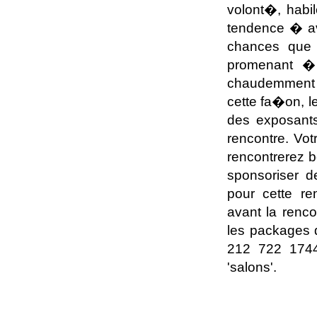
volont�, habil
tendence � av
chances que 
promenant � 
chaudemmen
cette fa�on, le
des exposant
rencontre. Vo
rencontrerez b
sponsoriser d
pour cette re
avant la renco
les packages 
212 722 1744
'salons'.