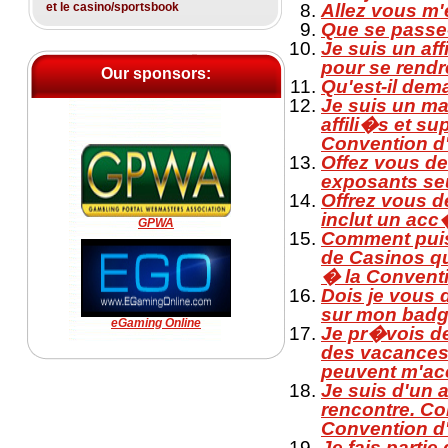
et le casino/sportsbook
Allez vous m'
Que se passe-
Je suis un aff
pour se rendr
Our sponsors:
Qu'est-il de
Je suis un ma
affili�s et su
Convention d'
Offez vous de
exposants se
Offrez vous d
inclut un acc
GPWA
Comment puis 
de Casinos qu
� la Conventi
Dois je vous 
sur mon badg
eGaming Online
Je pr�vois de
des vacances
peuvent m'ac
Je suis d'un 
rencontre. Com
Convention d'
Je fais parti